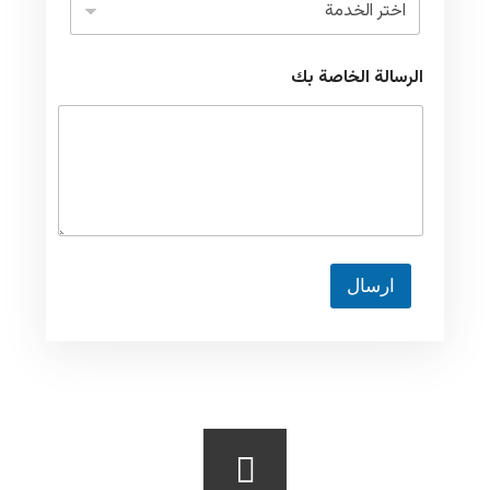
ا
الرسالة الخاصة بك
ل
إ
س
ت
ف
س
ا
ر
ا
ل
ارسال
خ
ا
ص
ة
ا
ل
ر
س
ا
ل